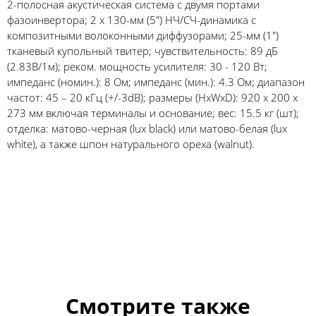
2-полосная акустическая система с двумя портами
фазоинвертора; 2 х 130-мм (5") НЧ/СЧ-динамика с
композитными волоконными диффузорами; 25-мм (1")
тканевый купольный твитер; чувствительность: 89 дБ
(2.83В/1м); реком. мощность усилителя: 30 - 120 Вт;
импеданс (номин.): 8 Ом; импеданс (мин.): 4.3 Ом; диапазон
частот: 45 – 20 кГц (+/-3dB); размеры (HxWxD): 920 x 200 x
273 мм включая терминалы и основание; вес: 15.5 кг (шт);
отделка: матово-черная (lux black) или матово-белая (lux
white), а также шпон натурального ореха (walnut).
Смотрите также