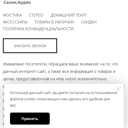
АКУСТИКА
СТЕРЕО
ДОМАШНИЙ ТЕАТР
АКСЕССУАРЫ
ТОВАРЫ В НАЛИЧИИ
СКИДКИ
ПОЛИТИКА КОНФИДЕНЦИАЛЬНОСТИ
ЗАКАЗАТЬ ЗВОНОК
Уважаемые посетители, обращаем ваше внимание на то, что
данный интернет-сайт, а также вся информация о товарах и
ценах, предоставленная на нём, носит исключительно
информационный характер и ни при каких условиях не является
Используя данный сайт, вы даете согласие на использование
публичной офертой, определяемой положениями Статьи 437
файлов cookie, помогающих нам сделать его удобнее для
Гражданского кодекса Российской Федерации. Для получения
вас.
подробной информации о наличии и стоимости указанных
товаров и (или) услуг, пожалуйста, обращайтесь к менеджеру
Принять
магазина с помощью электронной почты andrey@ural.audio или