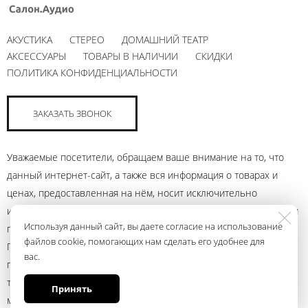
АКУСТИКА
СТЕРЕО
ДОМАШНИЙ ТЕАТР
АКСЕССУАРЫ
ТОВАРЫ В НАЛИЧИИ
СКИДКИ
ПОЛИТИКА КОНФИДЕНЦИАЛЬНОСТИ
ЗАКАЗАТЬ ЗВОНОК
Уважаемые посетители, обращаем ваше внимание на то, что
данный интернет-сайт, а также вся информация о товарах и
ценах, предоставленная на нём, носит исключительно
информационный характер и ни при каких условиях не является
Используя данный сайт, вы даете согласие на использование
публичной офертой, определяемой положениями Статьи 437
файлов cookie, помогающих нам сделать его удобнее для
Гражданского кодекса Российской Федерации. Для получения
вас.
подробной информации о наличии и стоимости указанных
товаров и (или) услуг, пожалуйста, обращайтесь к менеджеру
Принять
магазина с помощью электронной почты andrey@ural.audio или