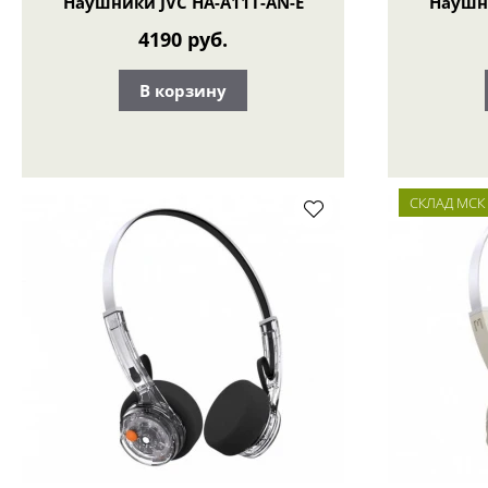
Наушники JVC HA-A11T-AN-E
Наушни
4190 руб.
В корзину
СКЛАД МСК