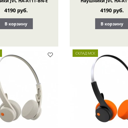
ки JVC HA-A11T-BN-E
Наушники JVC HA-A1
4190 руб.
4190 руб.
В корзину
В корзину
СКЛАД МСК