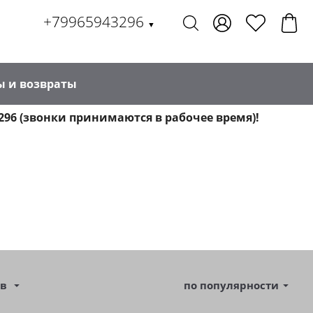
+79965943296
▼
ы и возвраты
296 (звонки принимаются в рабочее время)!
ов
по популярности