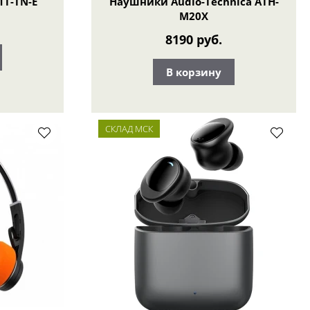
1T-TN-E
Наушники Audio-Technica ATH-
M20X
8190 руб.
В корзину
СКЛАД МСК