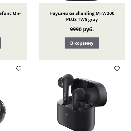
func On-
Наушники Shanling MTW200
PLUS TWS gray
9990 руб.
В корзину