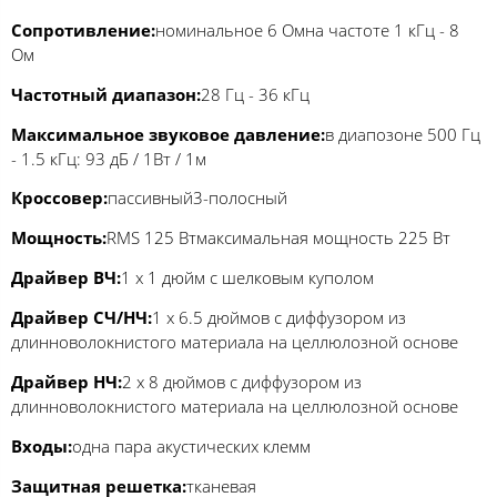
Сопротивление:
номинальное 6 Омна частоте 1 кГц - 8
Ом
Частотный диапазон:
28 Гц - 36 кГц
Максимальное звуковое давление:
в диапозоне 500 Гц
- 1.5 кГц: 93 дБ / 1Вт / 1м
Кроссовер:
пассивный3-полосный
Мощность:
RMS 125 Втмаксимальная мощность 225 Вт
Драйвер ВЧ:
1 x 1 дюйм с шелковым куполом
Драйвер СЧ/НЧ:
1 x 6.5 дюймов с диффузором из
длинноволокнистого материала на целлюлозной основе
Драйвер НЧ:
2 x 8 дюймов с диффузором из
длинноволокнистого материала на целлюлозной основе
Входы:
одна пара акустических клемм
Защитная решетка:
тканевая