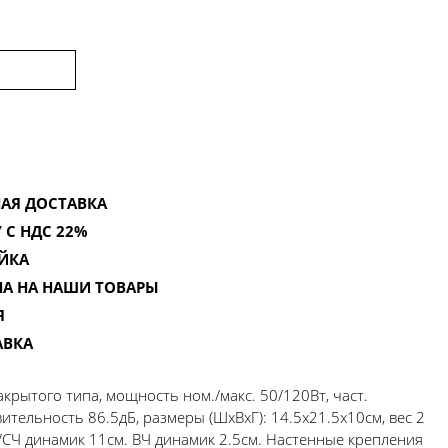
АЯ ДОСТАВКА
 С НДС 22%
ЙКА
НА НА НАШИ ТОВАРЫ
Я
АВКА
крытого типа, мощность ном./макс. 50/120Вт, част.
ительность 86.5дБ, размеры (ШхВхГ): 14.5х21.5х10см, вес 2
Ч/СЧ динамик 11см. ВЧ динамик 2.5см. Настенные крепления