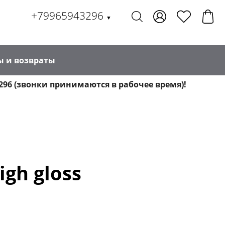
+79965943296
▼
ы и возвраты
296 (звонки принимаются в рабочее время)!
gh gloss