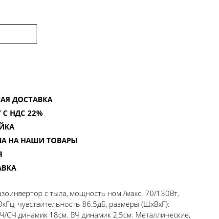
АЯ ДОСТАВКА
 С НДС 22%
ЙКА
НА НА НАШИ ТОВАРЫ
Я
АВКА
зоинвертор с тыла, мощность ном./макс. 70/130Вт,
кГц, чувствительность 86.5дБ, размеры (ШхВхГ):
 НЧ/СЧ динамик 18см. ВЧ динамик 2,5см. Металлические,