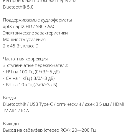
Беспроводная потоковая передача
Bluetooth® 5.0
Поддерживаемые аудиоформаты
aptX / aptX HD / SBC / AAC
Электрические характеристики
Мощность усиления
2 x 45 Вт, класс D
Частотная коррекция
3-ступенчатые переключатели:
• НЧ на 100 Гц (0/+3/+6 дБ)
• СЧ на 1 кГц (-3/0/+3 дБ)
• ВЧ на 10 кГц (-3/0/+3 дБ)
Входы
Bluetooth® / USB Type-C / оптический / джек 3,5 мм / HDMI
TV ARC / RCA
Выходы
Выход на сабвуфер (стерео RCA): 20—200 Гц