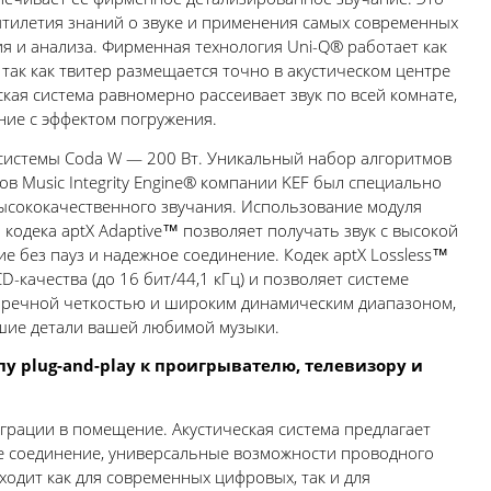
ятилетия знаний о звуке и применения самых современных
 и анализа. Фирменная технология Uni-Q® работает как
так как твитер размещается точно в акустическом центре
ская система равномерно рассеивает звук по всей комнате,
ние с эффектом погружения.
истемы Coda W — 200 Вт. Уникальный набор алгоритмов
в Music Integrity Engine® компании KEF был специально
высококачественного звучания. Использование модуля
 кодека aptX Adaptive™ позволяет получать звук с высокой
е без пауз и надежное соединение. Кодек aptX Lossless™
-качества (до 16 бит/44,1 кГц) и позволяет системе
упречной четкостью и широким динамическим диапазоном,
шие детали вашей любимой музыки.
у plug-and-play
к проигрывателю, телевизору и
грации в помещение. Акустическая система предлагает
 соединение, универсальные возможности проводного
одит как для современных цифровых, так и для