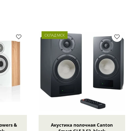
СКЛАД МСК
owers &
Акустика полочная Canton
ak
Smart GLE 3 S2, black