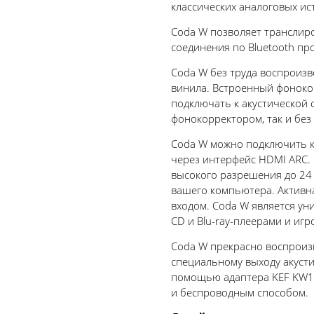
классических аналоговых ис
Coda W позволяет транслиро
соединения по Bluetooth про
Coda W без труда воспроизв
винила. Встроенный фоноко
подключать к акустической 
фонокорректором, так и без 
Coda W можно подключить к
через интерфейс HDMI ARC. 
высокого разрешения до 24 
вашего компьютера. Активна
входом. Coda W является у
CD и Blu-ray-плеерами и иг
Coda W прекрасно воспроизв
специальному выходу акуст
помощью адаптера KEF KW1 
и беспроводным способом.