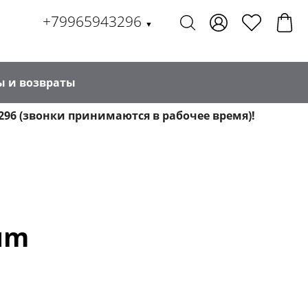
+79965943296
▼
ы и возвраты
296 (звонки принимаются в рабочее время)!
um