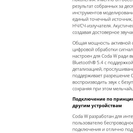
результат собранных за дес
инструментов моделирования
единый точечный источник, 
НЧ/СЧ-излучателя. Акустиче
создавая достоверное звуча
Общая мощность активной с
цифровой обработки сигнало
настроен для Coda W ради 
Bluetooth® 5.4 с поддержкой
детализацией, прослушивани
поддерживает разрешение CD
воспроизводить звук с без
сохраняя при этом мельчай
Подключение по принцип
другим устройствам
Coda W разработан для инте
пользователю беспроводное
подключения и отлично подх