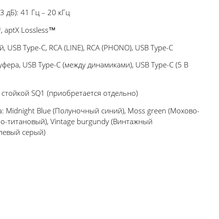
 дБ): 41 Гц – 20 кГц
™, aptX Lossless™
, USB Type-C, RCA (LINE), RCA (PHONO), USB Type-C
фера, USB Type-C (между динамиками), USB Type-C (5 В
стойкой SQ1 (приобретается отдельно)
: Midnight Blue (Полуночный синий), Moss green (Мохово-
мно-титановый), Vintage burgundy (Винтажный
елевый серый)