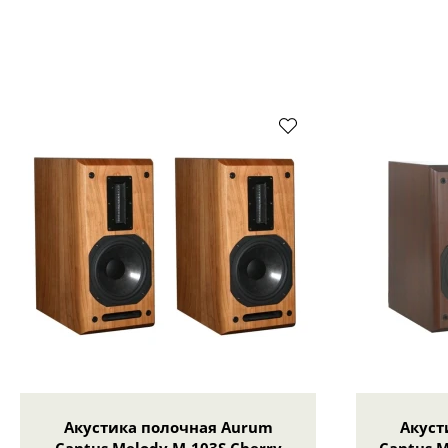
Акустика полочная Aurum
Акуст
Cantus Melody M-103S Cherry
Cantus M