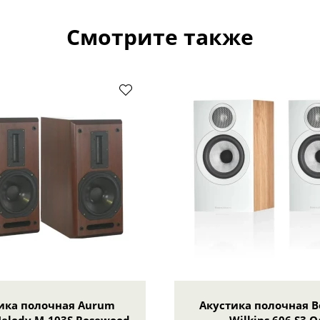
Смотрите также
ика полочная Aurum
Акустика полочная B
elody M-103S Rosewood
Wilkins 606 S3 O