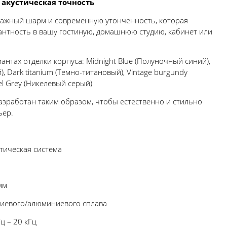
 акустическая точность
нтажный шарм и современную утонченность, которая
антность в вашу гостиную, домашнюю студию, кабинет или
антах отделки корпуса: Midnight Blue (Полуночный синий),
, Dark titanium (Темно-титановый), Vintage burgundy
el Grey (Никелевый серый)
азработан таким образом, чтобы естественно и стильно
ьер.
тическая система
мм
ниевого/алюминиевого сплава
Гц – 20 кГц