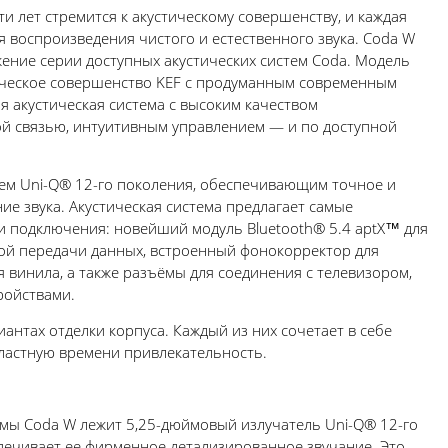
и лет стремится к акустическому совершенству, и каждая
я воспроизведения чистого и естественного звука. Coda W
ение серии доступных акустических систем Coda. Модель
ическое совершенство KEF с продуманным современным
я акустическая система с высоким качеством
ой связью, интуитивным управлением — и по доступной
ем Uni-Q® 12-го поколения, обеспечивающим точное и
ие звука. Акустическая система предлагает самые
 подключения: новейший модуль Bluetooth® 5.4 aptX™ для
й передачи данных, встроенный фонокорректор для
винила, а также разъёмы для соединения с телевизором,
ройствами.
антах отделки корпуса. Каждый из них сочетает в себе
ластную времени привлекательность.
емы Coda W лежит 5,25-дюймовый излучатель Uni-Q® 12-го
печивает ее фирменное детализированное звучание. Это