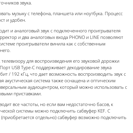
точников звука.
вать музыку с телефона, планшета или ноутбука. Процесс
ст и удобен.
одит и аналоговый звук с подключенного проигрывателя
рректор и два аналоговых входа PHONO и LINE позволяют
системе проигрыватели винила как с собственным
него.
 телевизору для воспроизведения его звуковой дорожки
Порт USB Type-C поддерживает декодирование звука
бит / 192 кГц, что дает возможность воспроизводить звук с
я акустическая система также оснащена и оптическим
ниверсальным аудиоцентром, который можно использовать с
ровыми приставками.
одит все частоты, но если вам недостаточно басов, к
ической системы можно подключить сабвуфер KEF. С
(приобретается отдельно) сабвуфер возможно подключить