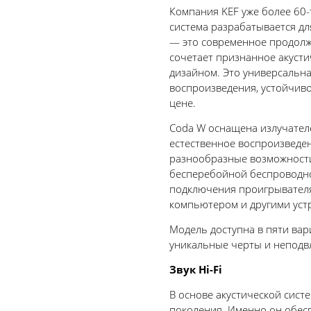
Компания KEF уже более 60-т
система разрабатывается дл
— это современное продолж
сочетает признанное акуст
дизайном. Это универсальна
воспроизведения, устойчив
цене.
Coda W оснащена излучател
естественное воспроизведен
разнообразные возможности
бесперебойной беспроводно
подключения проигрывателя 
компьютером и другими уст
Модель доступна в пяти вари
уникальные черты и неподв
Звук Hi-Fi
В основе акустической сист
поколения. Именно он обес