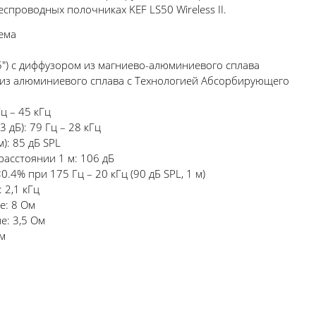
спроводных полочниках KEF LS50 Wireless II.
ема
5") с диффузором из магниево-алюминиевого сплава
ом из алюминиевого сплава с Технологией Абсорбирующего
Гц – 45 кГц
 дБ): 79 Гц – 28 кГц
м): 85 дБ SPL
расстоянии 1 м: 106 дБ
.4% при 175 Гц – 20 кГц (90 дБ SPL, 1 м)
 2,1 кГц
е: 8 Ом
: 3,5 Ом
мм