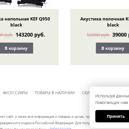
а напольная KEF Q950
Акустика полочная K
black
black
143200 руб.
39000 
0 руб.
52000 руб.
В корзину
В корзину
АКСЕССУАРЫ
ТОВАРЫ В НАЛИЧИИ
СКИДКИ
Используя данный
помогающих нам с
Принять
ет-сайт, а также вся информация о товарах и ценах, предоставленная на нём
ажданского кодекса Российской Федерации. Для получения подробной информа