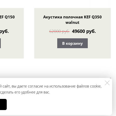
EF Q150
Акустика полочная KEF Q350
walnut
руб.
49600 руб.
62000 руб.
В корзину
ЗАКАЗАТЬ
+79965943296
 сайт, вы даете согласие на использование файлов cookie,
ЗВОНОК
делать его удобнее для вас.
, носит исключительно информационный характер и ни при каких условиях
ции о наличии и стоимости указанных товаров и (или) услуг, пожалуйста,