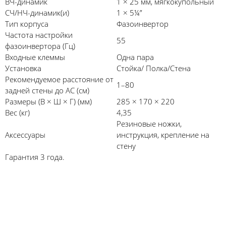
ВЧ-динамик
1 × 25 мм, мягкокупольный
СЧ/НЧ-динамик(и)
1 × 5¼”
Тип корпуса
Фазоинвертор
Частота настройки
55
фазоинвертора (Гц)
Входные клеммы
Одна пара
Установка
Стойка/ Полка/Стена
Рекомендуемое расстояние от
1–80
задней стены до АС (см)
Размеры (В × Ш × Г) (мм)
285 × 170 × 220
Вес (кг)
4,35
Резиновые ножки,
Аксессуары
инструкция, крепление на
стену
Гарантия 3 года.