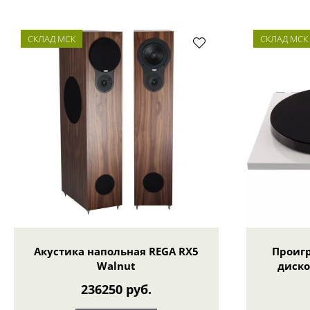
СКЛАД МСК
СКЛАД МСК
Акустика напольная REGA RX5
Проиг
Walnut
диско
236250 руб.