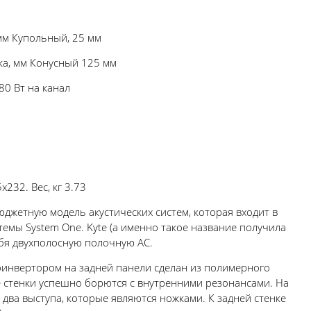
мм Купольный, 25 мм
ка, мм Конусный 125 мм
0 Вт на канал
232. Вес, кг 3.73
джетную модель акустических систем, которая входит в
темы System One. Kyte (а именно такое название получила
ебя двухполосную полочную АС.
оинвертором на задней панели сделан из полимерного
 стенки успешно борются с внутренними резонансами. На
 два выступа, которые являются ножками. К задней стенке