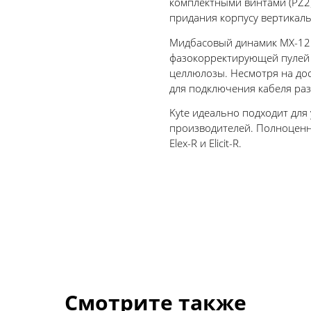
комплектными винтами (PZ2)
придания корпусу вертикал
Мидбасовый динамик MX-125
фазокорректирующей пулей 
целлюлозы. Несмотря на дос
для подключения кабеля ра
Kyte идеально подходит для 
производителей. Полноценно
Elex-R и Elicit-R.
Смотрите также