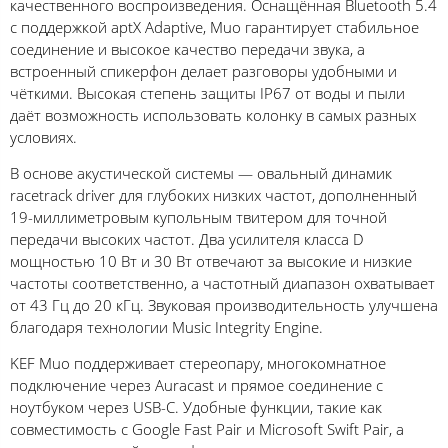
качественного воспроизведения. Оснащённая Bluetooth 5.4
с поддержкой aptX Adaptive, Muo гарантирует стабильное
соединение и высокое качество передачи звука, а
встроенный спикерфон делает разговоры удобными и
чёткими. Высокая степень защиты IP67 от воды и пыли
даёт возможность использовать колонку в самых разных
условиях.
В основе акустической системы — овальный динамик
racetrack driver для глубоких низких частот, дополненный
19-миллиметровым купольным твитером для точной
передачи высоких частот. Два усилителя класса D
мощностью 10 Вт и 30 Вт отвечают за высокие и низкие
частоты соответственно, а частотный диапазон охватывает
от 43 Гц до 20 кГц. Звуковая производительность улучшена
благодаря технологии Music Integrity Engine.
KEF Muo поддерживает стереопару, многокомнатное
подключение через Auracast и прямое соединение с
ноутбуком через USB-C. Удобные функции, такие как
совместимость с Google Fast Pair и Microsoft Swift Pair, а