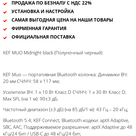
ПРОДАЖА ПО БЕЗНАЛУ С НДС 22%
УСТАНОВКА И НАСТРОЙКА
САМАЯ ВЫГОДНАЯ ЦЕНА НА НАШИ ТОВАРЫ
ФИРМЕННАЯ ГАРАНТИЯ
ОФИЦИАЛЬНАЯ ПОСТАВКА
KEF MUO Midnight black (Полуночный черный)
KEF Muo — портативная Bluetooth колонка: Динамики ВЧ:
20 мм СЧ/НЧ: 58 x 117 мм;
Усилители ВЧ: 1 x 10 Вт Класс D СЧ/НЧ: 1 x 30 Вт Класс D;
Max SPL (на 1 м): 90±3 дБ;
Частотный диапазон (±3 дБ) (на 85 дБ/1 м): 43 Гц – 20 кГц;
Bluetooth 5.4; KEF Connect; Bluetooth-кодеки: aptX Adaptive,
SBC, AAC; Поддерживаемое разрешение: aptX Adaptive до 48
кГц/24 бит / USB-C до 48 кГц/24 бит;