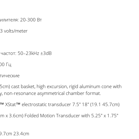
илителя: 20-300 Вт
3 volts/meter
частот: 50–23kHz ±3dB
00 Гц
атические
cm) cast basket, high excursion, rigid aluminum cone with
y, non-resonance asymmetrical chamber format.
 XStat™ electrostatic transducer 7.5" 18" (19.1 45.7cm)
cm x 3.6cm) Folded Motion Transducer with 5.25" x 1.75"
9.7cm 23.4cm