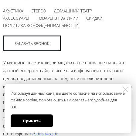
АКУСТИКА
СТЕРЕО
ДОМАШНИЙ ТЕАТР
АКСЕССУАРЫ
ТОВАРЫ В НАЛИЧИИ
СКИДКИ
ПОЛИТИКА КОНФИДЕНЦИАЛЬНОСТИ
ЗАКАЗАТЬ ЗВОНОК
Уважаемые посетители, обращаем ваше внимание на то, что
данный интернет-сайт, а также вся информация о товарах и
ценах, предоставленная на нём, носит исключительно
информационный характер и ни при каких условиях не является
Используя данный сайт, вы даете согласие на использование
публичной офертой, определяемой положениями Статьи 437
файлов cookie, помогающих нам сделать его удобнее для
Гражданского кодекса Российской Федерации. Для получения
вас.
подробной информации о наличии и стоимости указанных
товаров и (или) услуг, пожалуйста, обращайтесь к менеджеру
Принять
магазина с помощью электронной почты andrey@ural.audio или
по телефону
+79965943296