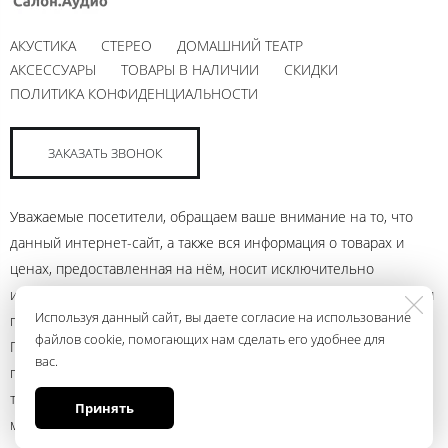
АКУСТИКА
СТЕРЕО
ДОМАШНИЙ ТЕАТР
АКСЕССУАРЫ
ТОВАРЫ В НАЛИЧИИ
СКИДКИ
ПОЛИТИКА КОНФИДЕНЦИАЛЬНОСТИ
ЗАКАЗАТЬ ЗВОНОК
Уважаемые посетители, обращаем ваше внимание на то, что
данный интернет-сайт, а также вся информация о товарах и
ценах, предоставленная на нём, носит исключительно
информационный характер и ни при каких условиях не является
Используя данный сайт, вы даете согласие на использование
публичной офертой, определяемой положениями Статьи 437
файлов cookie, помогающих нам сделать его удобнее для
Гражданского кодекса Российской Федерации. Для получения
вас.
подробной информации о наличии и стоимости указанных
товаров и (или) услуг, пожалуйста, обращайтесь к менеджеру
Принять
магазина с помощью электронной почты andrey@ural.audio или