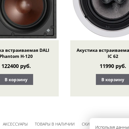
ка встраиваемая DALI
Акустика встраиваема
Phantom H-120
IC 62
122400 руб.
11990 руб.
В корзину
В корзину
АКСЕССУАРЫ
ТОВАРЫ В НАЛИЧИИ
СКИДКИ
Используя данный