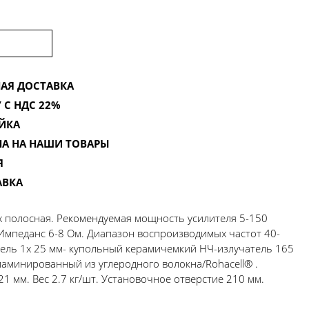
АЯ ДОСТАВКА
 С НДС 22%
ЙКА
НА НА НАШИ ТОВАРЫ
Я
АВКА
-х полосная. Рекомендуемая мощность усилителя 5-150
 Импеданс 6-8 Ом. Диапазон воспроизводимых частот 40-
атель 1x 25 мм- купольный керамичемкий НЧ-излучатель 165
аминированный из углеродного волокна/Rohacell® .
1 мм. Вес 2.7 кг/шт. Установочное отверстие 210 мм.