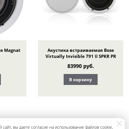
я Magnat
Акустика встраиваемая Bose
Virtually Invisible 791 II SPKR PR
83990 руб.
В корзину
ЗАКАЗАТЬ
+79965943296
 сайт, вы даете согласие на использование файлов cookie,