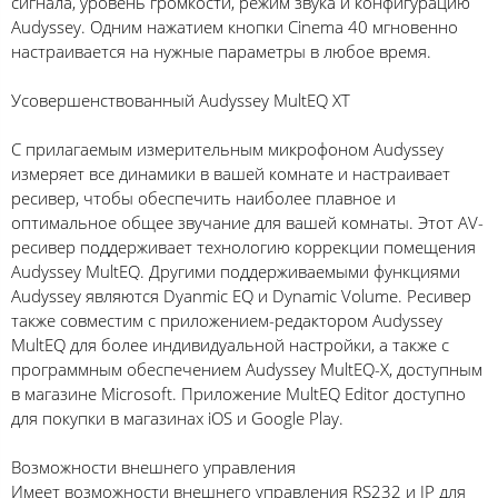
сигнала, уровень громкости, режим звука и конфигурацию
Audyssey. Одним нажатием кнопки Cinema 40 мгновенно
настраивается на нужные параметры в любое время.
Усовершенствованный Audyssey MultEQ XT
С прилагаемым измерительным микрофоном Audyssey
измеряет все динамики в вашей комнате и настраивает
ресивер, чтобы обеспечить наиболее плавное и
оптимальное общее звучание для вашей комнаты. Этот AV-
ресивер поддерживает технологию коррекции помещения
Audyssey MultEQ. Другими поддерживаемыми функциями
Audyssey являются Dyanmic EQ и Dynamic Volume. Ресивер
также совместим с приложением-редактором Audyssey
MultEQ для более индивидуальной настройки, а также с
программным обеспечением Audyssey MultEQ-X, доступным
в магазине Microsoft. Приложение MultEQ Editor доступно
для покупки в магазинах iOS и Google Play.
Возможности внешнего управления
Имеет возможности внешнего управления RS232 и IP для