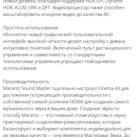
новый уровень благодаря поддержке HDR10+, Dynamic
HDR, ALLM, VRR и QFT. Видеопроцессор также способен
масштабировать исходное видео до качества 8K.
Простота использования
Абсолютно новый графический пользовательский
интерфейс высокой четкости делает настройку с дивана
интуитивно понятной. Включенный пульт дистанционного
управления и совместимость со стандартными
технологиями управления упрощают повседневное
использование.
Производительность
Marantz Sound Master тщательно настроил Cinema 40 для
достижения потрясающей производительности с
собственной схемой усиления HDAM для создания самого
музыкального звука в вашем доме. Создание звука по
способу Marantz — это плавный сплав искусства и науки,
практикуемый создателями-ремесленниками, которые
балансируют и выбирают компоненты индивидуально для
их звуковых качеств — они являются Мастерами Звука. До