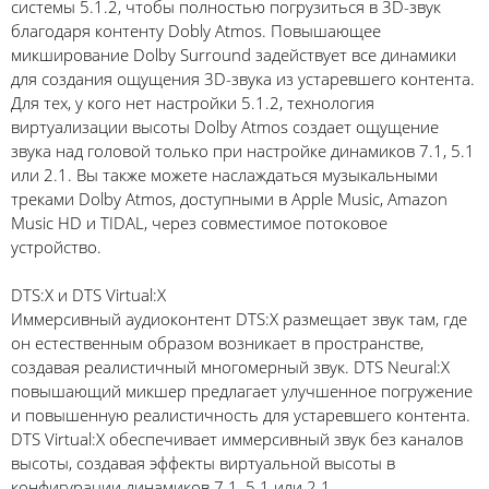
системы 5.1.2, чтобы полностью погрузиться в 3D-звук
благодаря контенту Dobly Atmos. Повышающее
микширование Dolby Surround задействует все динамики
для создания ощущения 3D-звука из устаревшего контента.
Для тех, у кого нет настройки 5.1.2, технология
виртуализации высоты Dolby Atmos создает ощущение
звука над головой только при настройке динамиков 7.1, 5.1
или 2.1. Вы также можете наслаждаться музыкальными
треками Dolby Atmos, доступными в Apple Music, Amazon
Music HD и TIDAL, через совместимое потоковое
устройство.
DTS:X и DTS Virtual:X
Иммерсивный аудиоконтент DTS:X размещает звук там, где
он естественным образом возникает в пространстве,
создавая реалистичный многомерный звук. DTS Neural:X
повышающий микшер предлагает улучшенное погружение
и повышенную реалистичность для устаревшего контента.
DTS Virtual:X обеспечивает иммерсивный звук без каналов
высоты, создавая эффекты виртуальной высоты в
конфигурации динамиков 7.1, 5.1 или 2.1.