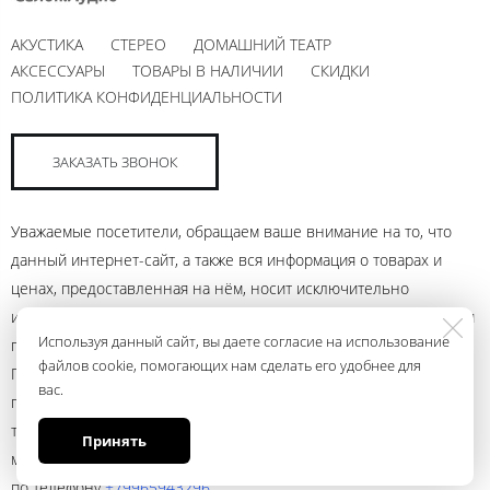
АКУСТИКА
СТЕРЕО
ДОМАШНИЙ ТЕАТР
АКСЕССУАРЫ
ТОВАРЫ В НАЛИЧИИ
СКИДКИ
ПОЛИТИКА КОНФИДЕНЦИАЛЬНОСТИ
ЗАКАЗАТЬ ЗВОНОК
Уважаемые посетители, обращаем ваше внимание на то, что
данный интернет-сайт, а также вся информация о товарах и
ценах, предоставленная на нём, носит исключительно
информационный характер и ни при каких условиях не является
Используя данный сайт, вы даете согласие на использование
публичной офертой, определяемой положениями Статьи 437
файлов cookie, помогающих нам сделать его удобнее для
Гражданского кодекса Российской Федерации. Для получения
вас.
подробной информации о наличии и стоимости указанных
товаров и (или) услуг, пожалуйста, обращайтесь к менеджеру
Принять
магазина с помощью электронной почты andrey@ural.audio или
по телефону
+79965943296