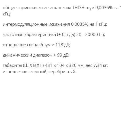
общие гармонические искажения THD + шум 0,0035% на 1
кГц;
интермодуляционные искажения 0,0035% на 1 кГц;
частотная характеристика (± 0,5 дБ) 20 - 20000 Гц;
отношение сигнал/шум > 118 дБ;
динамический диапазон > 99 дБ;
габариты (Ш Х В Х Г) 431 х 104 х 320 мм; вес 7,34 кг;
исполнение - черный, серебристый.