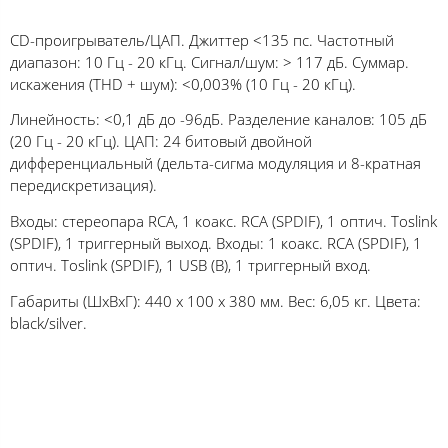
CD-проигрыватель/ЦАП. Джиттер <135 пс. Частотный
диапазон: 10 Гц - 20 кГц. Сигнал/шум: > 117 дБ. Суммар.
искажения (THD + шум): <0,003% (10 Гц - 20 кГц).
Линейность: <0,1 дБ до -96дБ. Разделение каналов: 105 дБ
(20 Гц - 20 кГц). ЦАП: 24 битовый двойной
дифференциальный (дельта-сигма модуляция и 8-кратная
передискретизация).
Входы: стереопара RCA, 1 коакс. RCA (SPDIF), 1 оптич. Toslink
(SPDIF), 1 триггерный выход. Входы: 1 коакс. RCA (SPDIF), 1
оптич. Toslink (SPDIF), 1 USB (B), 1 триггерный вход.
Габариты (ШхВхГ): 440 х 100 х 380 мм. Вес: 6,05 кг. Цвета:
black/silver.