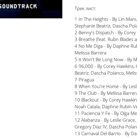
Трек лист:
1 In The Heights - By Lin-Man
Stephanie Beatriz, Dascha Pol
2 Benny's Dispatch - By Corey
3 Breathe (feat. Rubn Blades 
4 No Me Diga - By Daphne Rubi
Melissa Barrera
5 It Won't Be Long Now - By Me
6 96,000 - By Corey Hawkins, 
Beatriz, Dascha Polanco, Melis
7 Piragua
8 When You're Home - By Lesl
9 The Club - By Melissa Barre
10 Blackout - By Corey Hawkins
Noah Catala, Daphne Rubin-Ve
11 Paciencia Y Fe - By Olga Me
12 Alabanza - By Leslie Grace,
Gregory Diaz IV, Dascha Pola
13 Carnaval Del Barrio - By D