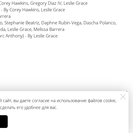
Corey Hawkins, Gregory Diaz IV, Leslie Grace
 By Corey Hawkins, Leslie Grace
rrera
o, Stephanie Beatriz, Daphne Rubin-Vega, Dascha Polanco,
a, Leslie Grace, Melissa Barrera
c Anthony) - By Leslie Grace
ЗАКАЗАТЬ
+79965943296
 сайт, вы даете согласие на использование файлов cookie,
ЗВОНОК
делать его удобнее для вас.
, носит исключительно информационный характер и ни при каких условиях
ции о наличии и стоимости указанных товаров и (или) услуг, пожалуйста,