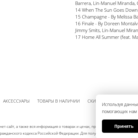
Barrera, Lin-Manuel Miranda, 
14 When The Sun Goes Down -
15 Champagne - By Melissa Ba
16 Finale - By Doreen Montalv
Jimmy Smits, Lin-Manuel Mirand
17 Home All Summer (feat. Mar
АКСЕССУАРЫ
ТОВАРЫ В НАЛИЧИИ
СКИДКИ
Используя данный
помогающих нам с
Принять
ет-сайт, а также вся информация о товарах и ценах, предоставленная на нём
ажданского кодекса Российской Федерации. Для получения подробной информа