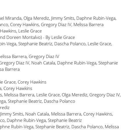
uel Miranda, Olga Merediz, Jimmy Smits, Daphne Rubin-Vega,
anco, Corey Hawkins, Gregory Diaz IV, Melissa Barrera
 Hawkins, Leslie Grace
and Doreen Montalvo) - By Leslie Grace
n-Vega, Stephanie Beatriz, Dascha Polanco, Leslie Grace,
lissa Barrera, Gregory Diaz IV
Gregory Diaz IV, Noah Catala, Daphne Rubin-Vega, Stephanie
sa Barrera
ie Grace, Corey Hawkins
ra, Corey Hawkins
, Melissa Barrera, Leslie Grace, Olga Merediz, Gregory Diaz IV,
ga, Stephanie Beatriz, Dascha Polanco
rediz
 Jimmy Smits, Noah Catala, Melissa Barrera, Corey Hawkins,
nco, Daphne Rubin-Vega, Stephanie Beatriz
aphne Rubin-Vega, Stephanie Beatriz, Dascha Polanco, Melissa