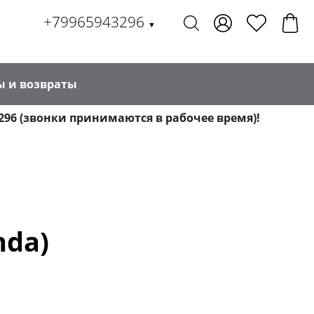
+79965943296
▼
ы и возвраты
296 (звонки принимаются в рабочее время)!
nda)