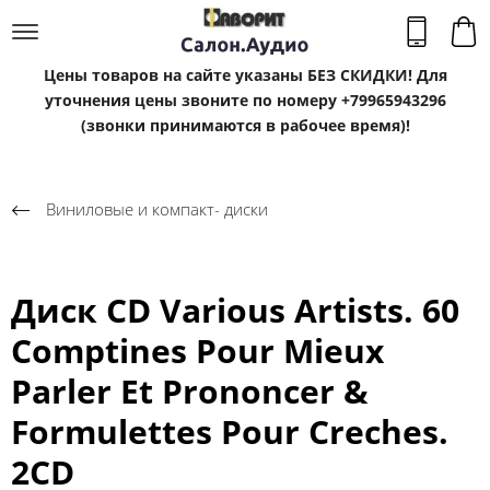
Цены товаров на сайте указаны БЕЗ СКИДКИ! Для
уточнения цены звоните по номеру +79965943296
(звонки принимаются в рабочее время)!
Виниловые и компакт- диски
Диск CD Various Artists. 60
Comptines Pour Mieux
Parler Et Prononcer &
Formulettes Pour Creches.
2CD