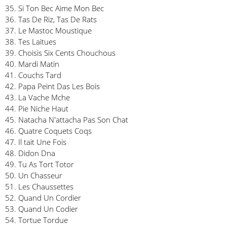
35. Si Ton Bec Aime Mon Bec
36. Tas De Riz, Tas De Rats
37. Le Mastoc Moustique
38. Tes Laitues
39. Choisis Six Cents Chouchous
40. Mardi Matin
41. Couchs Tard
42. Papa Peint Das Les Bois
43. La Vache Mche
44. Pie Niche Haut
45. Natacha N'attacha Pas Son Chat
46. Quatre Coquets Coqs
47. Il tait Une Fois
48. Didon Dna
49. Tu As Tort Totor
50. Un Chasseur
51. Les Chaussettes
52. Quand Un Cordier
53. Quand Un Codier
54. Tortue Tordue