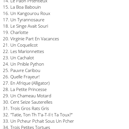
14. Le Paon Prtentieux
15. La Boa Babouin
16. Un Kangourou Roux
17. Un Tyrannosaure
18. Le Singe Avait Souri
19. Charlotte
20. Virginie Part En Vacances
21. Un Coquelicot
22. Les Marionnettes
23. Un Cachalot
24. Un Pnible Python
25. Pauvre Caribou
26. Quelle Frayeur!
27. En Afrique (Alligator)
28. La Petite Princesse
29. Un Chameau Motard
30. Cent Seize Sauterelles
31. Trois Gros Rats Gris
32. "Tatie, Ton Th T'a-T-Il t Ta Toux?"
33. Un Pcheur Pchait Sous Un Pcher
34. Trois Petites Tortues