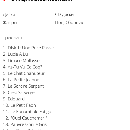
Диски
CD диски
Жанры
Поп, Сборник
Трек лист:
1. Disk 1: Une Puce Russe
2. Lucie A Lu
3. Limace Mollasse
4. As-Tu Vu Ce Coq?
5. Le Chat Chahuteur
6. La Petite Jeanne
7. La Sorcire Serpent
8. C'est Sr Serge
9. Edouard
10. Le Petit Faon
11. Le Funambule Fatigu
12. "Quel Cauchemar!"
13. Pauvre Gorille Gris