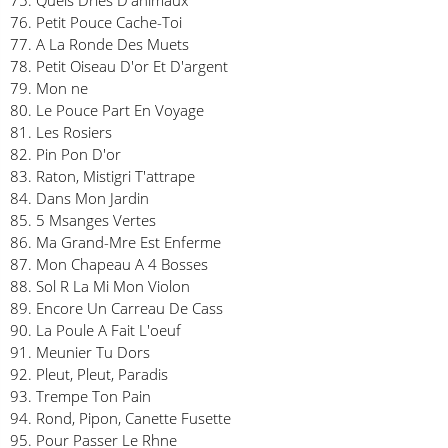
75. Quels Drles D'animaux
76. Petit Pouce Cache-Toi
77. A La Ronde Des Muets
78. Petit Oiseau D'or Et D'argent
79. Mon ne
80. Le Pouce Part En Voyage
81. Les Rosiers
82. Pin Pon D'or
83. Raton, Mistigri T'attrape
84. Dans Mon Jardin
85. 5 Msanges Vertes
86. Ma Grand-Mre Est Enferme
87. Mon Chapeau A 4 Bosses
88. Sol R La Mi Mon Violon
89. Encore Un Carreau De Cass
90. La Poule A Fait L'oeuf
91. Meunier Tu Dors
92. Pleut, Pleut, Paradis
93. Trempe Ton Pain
94. Rond, Pipon, Canette Fusette
95. Pour Passer Le Rhne