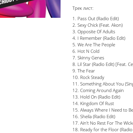
Трек лист:
1. Pass Out (Radio Edit)
2. Sexy Chick (Feat. Akon)
3. Opposite Of Adults
4. I Remember (Radio Edit)
5. We Are The People
6. Hot N Cold
7. Skinny Genes
8. Lil Star (Radio Edit) [Feat. C
9. The Fear
10. Rock Steady
11. Something About You (Sing
12. Coming Around Again
13. Hold On (Radio Edit)
14. Kingdom Of Rust
15. Always Where I Need to B
16. Sheila (Radio Edit)
17. Ain't No Rest For The Wick
18. Ready for the Floor (Radio 