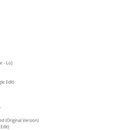
ee - Lo]
le Edit)
e
ed (Original Version)
Edit)