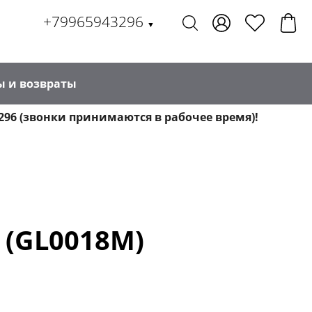
+79965943296
▼
ы и возвраты
296 (звонки принимаются в рабочее время)!
 (GL0018M)