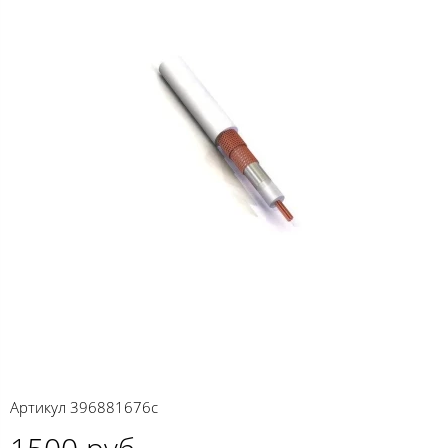
Артикул
396881676c