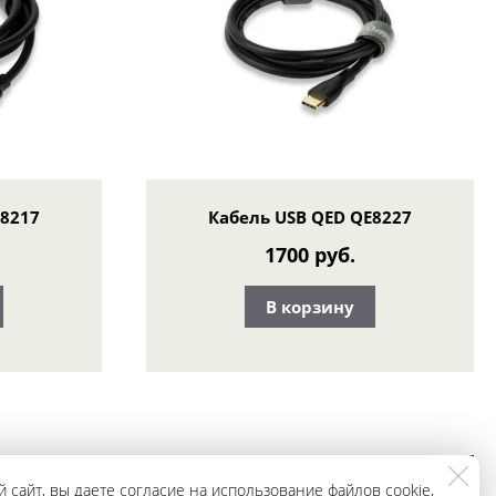
E8217
Кабель USB QED QE8227
1700 руб.
В корзину
ЗАКАЗАТЬ
+79965943296
 сайт, вы даете согласие на использование файлов cookie,