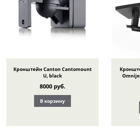
Кронштейн Canton Cantomount
Кронште
U, black
Omnijew
8000 руб.
В корзину