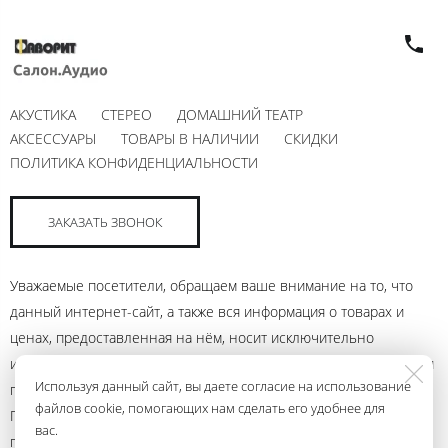
АКУСТИКА
СТЕРЕО
ДОМАШНИЙ ТЕАТР
АКСЕССУАРЫ
ТОВАРЫ В НАЛИЧИИ
СКИДКИ
ПОЛИТИКА КОНФИДЕНЦИАЛЬНОСТИ
ЗАКАЗАТЬ ЗВОНОК
Уважаемые посетители, обращаем ваше внимание на то, что
данный интернет-сайт, а также вся информация о товарах и
ценах, предоставленная на нём, носит исключительно
информационный характер и ни при каких условиях не является
Используя данный сайт, вы даете согласие на использование
публичной офертой, определяемой положениями Статьи 437
файлов cookie, помогающих нам сделать его удобнее для
Гражданского кодекса Российской Федерации. Для получения
вас.
подробной информации о наличии и стоимости указанных