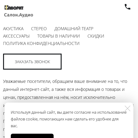
АКУСТИКА
СТЕРЕО
ДОМАШНИЙ ТЕАТР
АКСЕССУАРЫ
ТОВАРЫ В НАЛИЧИИ
СКИДКИ
ПОЛИТИКА КОНФИДЕНЦИАЛЬНОСТИ
ЗАКАЗАТЬ ЗВОНОК
Уважаемые посетители, обращаем ваше внимание на то, что
данный интернет-сайт, а также вся информация о товарах и
ценах, предоставленная на нём, носит исключительно
информационный характер и ни при каких условиях не является
Используя данный сайт, вы даете согласие на использование
публичной офертой, определяемой положениями Статьи 437
файлов cookie, помогающих нам сделать его удобнее для
Гражданского кодекса Российской Федерации. Для получения
вас.
подробной информации о наличии и стоимости указанных
товаров и (или) услуг, пожалуйста, обращайтесь к менеджеру