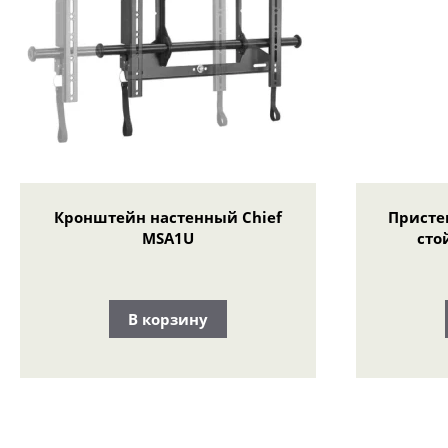
Кронштейн настенный Chief
Присте
MSA1U
сто
В корзину