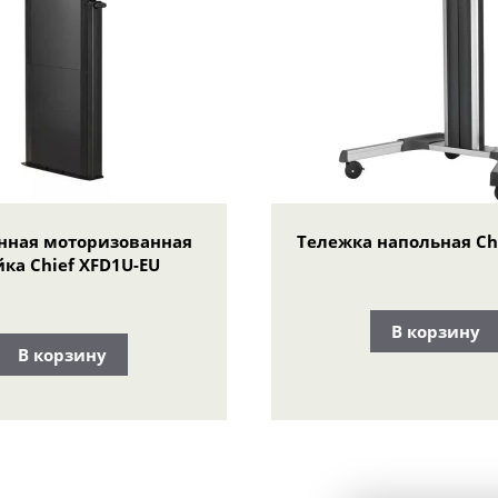
нная моторизованная
Тележка напольная Ch
йка Chief XFD1U-EU
В корзину
В корзину