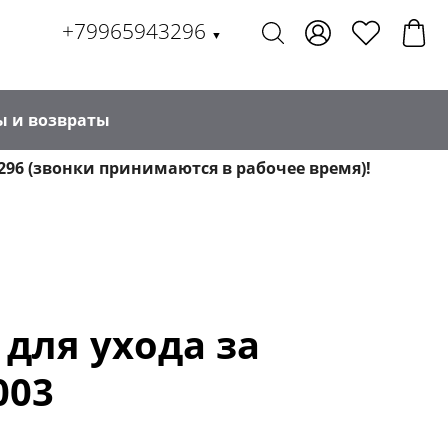
+79965943296
▼
ы и возвраты
296 (звонки принимаются в рабочее время)!
 для ухода за
003