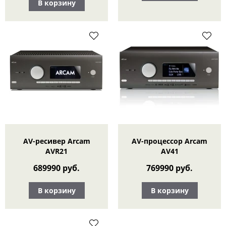
В корзину
AV-ресивер Arcam
AV-процессор Arcam
AVR21
AV41
689990 руб.
769990 руб.
В корзину
В корзину