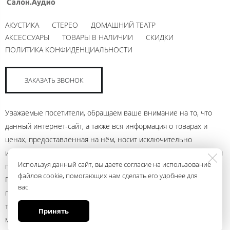
АКУСТИКА
СТЕРЕО
ДОМАШНИЙ ТЕАТР
АКСЕССУАРЫ
ТОВАРЫ В НАЛИЧИИ
СКИДКИ
ПОЛИТИКА КОНФИДЕНЦИАЛЬНОСТИ
ЗАКАЗАТЬ ЗВОНОК
Уважаемые посетители, обращаем ваше внимание на то, что
данный интернет-сайт, а также вся информация о товарах и
ценах, предоставленная на нём, носит исключительно
информационный характер и ни при каких условиях не является
Используя данный сайт, вы даете согласие на использование
публичной офертой, определяемой положениями Статьи 437
файлов cookie, помогающих нам сделать его удобнее для
Гражданского кодекса Российской Федерации. Для получения
вас.
подробной информации о наличии и стоимости указанных
товаров и (или) услуг, пожалуйста, обращайтесь к менеджеру
Принять
магазина с помощью электронной почты andrey@ural.audio или