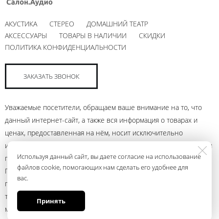
АКУСТИКА
СТЕРЕО
ДОМАШНИЙ ТЕАТР
АКСЕССУАРЫ
ТОВАРЫ В НАЛИЧИИ
СКИДКИ
ПОЛИТИКА КОНФИДЕНЦИАЛЬНОСТИ
ЗАКАЗАТЬ ЗВОНОК
Уважаемые посетители, обращаем ваше внимание на то, что
данный интернет-сайт, а также вся информация о товарах и
ценах, предоставленная на нём, носит исключительно
информационный характер и ни при каких условиях не является
Используя данный сайт, вы даете согласие на использование
публичной офертой, определяемой положениями Статьи 437
файлов cookie, помогающих нам сделать его удобнее для
Гражданского кодекса Российской Федерации. Для получения
вас.
подробной информации о наличии и стоимости указанных
товаров и (или) услуг, пожалуйста, обращайтесь к менеджеру
Принять
магазина с помощью электронной почты andrey@ural.audio или