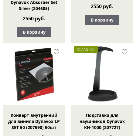
Dynavox Absorber Set
2550 руб.
Silver (204605)
2550 руб.
В корзину
В корзину
СКЛАД МСК
Конверт внутренний
Подставка для
для винила Dynavox LP
наушников Dynavox
SET 50 (207590) 50шт
KH-1000 (207727)