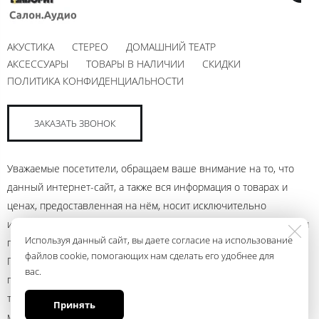
АКУСТИКА
СТЕРЕО
ДОМАШНИЙ ТЕАТР
АКСЕССУАРЫ
ТОВАРЫ В НАЛИЧИИ
СКИДКИ
ПОЛИТИКА КОНФИДЕНЦИАЛЬНОСТИ
ЗАКАЗАТЬ ЗВОНОК
Уважаемые посетители, обращаем ваше внимание на то, что
данный интернет-сайт, а также вся информация о товарах и
ценах, предоставленная на нём, носит исключительно
информационный характер и ни при каких условиях не является
Используя данный сайт, вы даете согласие на использование
публичной офертой, определяемой положениями Статьи 437
файлов cookie, помогающих нам сделать его удобнее для
Гражданского кодекса Российской Федерации. Для получения
вас.
подробной информации о наличии и стоимости указанных
товаров и (или) услуг, пожалуйста, обращайтесь к менеджеру
Принять
магазина с помощью электронной почты andrey@ural.audio или