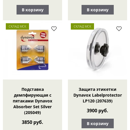
В корзину
В корзину
СКЛАД МСК
СКЛАД МСК
Подставка
Защита этикетки
демпфирующая с
Dynavox Labelprotector
пятаками Dynavox
LP120 (207639)
Absorber Set Silver
3900 руб.
(205049)
3850 руб.
В корзину