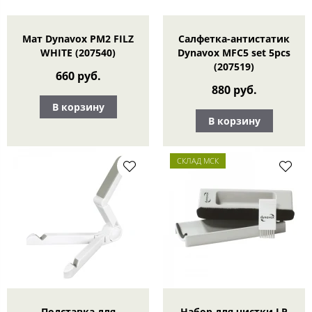
Мат Dynavox PM2 FILZ
Салфетка-aнтистатик
WHITE (207540)
Dynavox MFC5 set 5pcs
(207519)
660 руб.
880 руб.
В корзину
В корзину
СКЛАД МСК
Подставка для
Набор для чистки LP