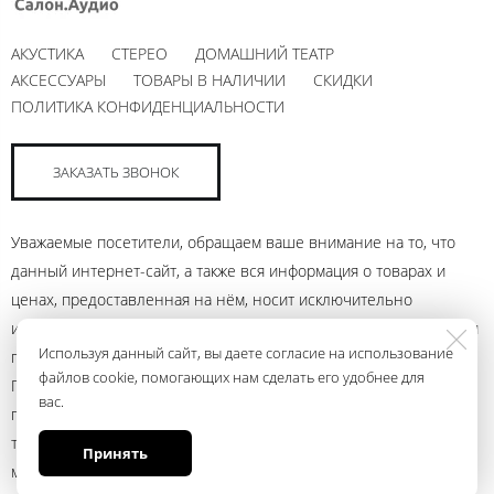
АКУСТИКА
СТЕРЕО
ДОМАШНИЙ ТЕАТР
АКСЕССУАРЫ
ТОВАРЫ В НАЛИЧИИ
СКИДКИ
ПОЛИТИКА КОНФИДЕНЦИАЛЬНОСТИ
ЗАКАЗАТЬ ЗВОНОК
Уважаемые посетители, обращаем ваше внимание на то, что
данный интернет-сайт, а также вся информация о товарах и
ценах, предоставленная на нём, носит исключительно
информационный характер и ни при каких условиях не является
Используя данный сайт, вы даете согласие на использование
публичной офертой, определяемой положениями Статьи 437
файлов cookie, помогающих нам сделать его удобнее для
Гражданского кодекса Российской Федерации. Для получения
вас.
подробной информации о наличии и стоимости указанных
товаров и (или) услуг, пожалуйста, обращайтесь к менеджеру
Принять
магазина с помощью электронной почты andrey@ural.audio или