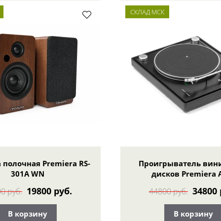
СКЛАД МСК
 полочная Premiera RS-
Проигрыватель вин
301A WN
дисков Premiera 
19800 руб.
34800 
0 руб.
44800 руб.
В корзину
В корзину