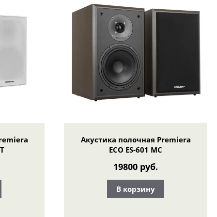
remiera
Акустика полочная Premiera
T
ECO ES-601 MС
19800 руб.
В корзину