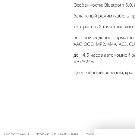
Особенности: Bluetooth 5.0
балансный режим (кабель п
контрастный тач-скрин диспл
воспроизведение форматов DS
AAC, OGG, MP2, M4A, AC3, C
до 14.5 часов автономной р
мВт/32Ом.
Цвет: чёрный, зеленый, кра
АКСЕССУАРЫ
ТОВАРЫ В НАЛИЧИИ
СКИДКИ