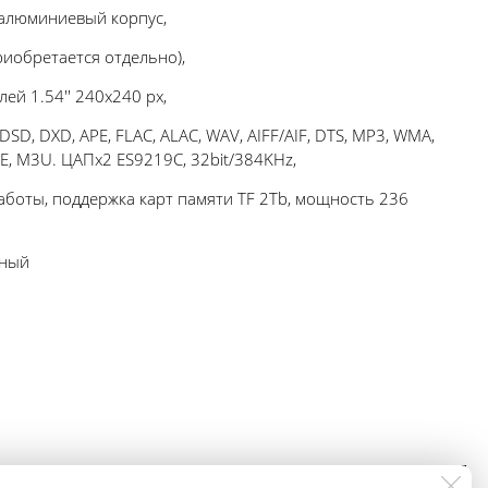
, алюминиевый корпус,
риобретается отдельно),
ей 1.54'' 240x240 px,
D, DXD, APE, FLAC, ALAC, WAV, AIFF/AIF, DTS, MP3, WMA,
UE, M3U. ЦАПх2 ES9219C, 32bit/384KHz,
аботы, поддержка карт памяти TF 2Tb, мощность 236
сный