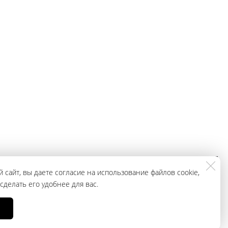
ЗАКАЗАТЬ
+79965943296
 сайт, вы даете согласие на использование файлов cookie,
ЗВОНОК
делать его удобнее для вас.
, носит исключительно информационный характер и ни при каких условиях
ции о наличии и стоимости указанных товаров и (или) услуг, пожалуйста,