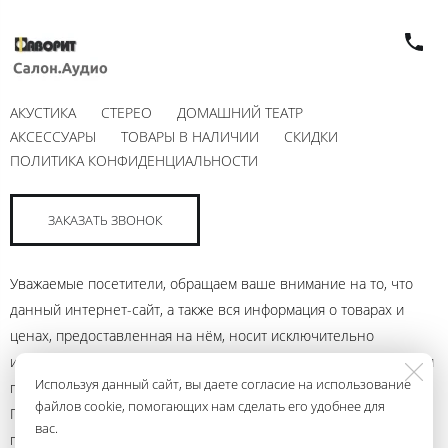
АКУСТИКА
СТЕРЕО
ДОМАШНИЙ ТЕАТР
АКСЕССУАРЫ
ТОВАРЫ В НАЛИЧИИ
СКИДКИ
ПОЛИТИКА КОНФИДЕНЦИАЛЬНОСТИ
ЗАКАЗАТЬ ЗВОНОК
Уважаемые посетители, обращаем ваше внимание на то, что
данный интернет-сайт, а также вся информация о товарах и
ценах, предоставленная на нём, носит исключительно
информационный характер и ни при каких условиях не является
Используя данный сайт, вы даете согласие на использование
публичной офертой, определяемой положениями Статьи 437
файлов cookie, помогающих нам сделать его удобнее для
Гражданского кодекса Российской Федерации. Для получения
вас.
подробной информации о наличии и стоимости указанных