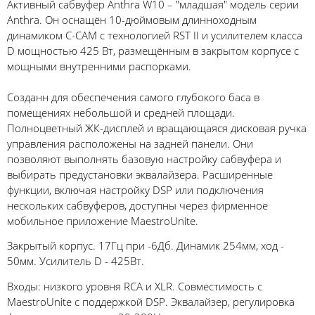
Активный сабвуфер Anthra W10 – "младшая" модель серии
Anthra. Он оснащён 10-дюймовым длинноходным
динамиком C-CAM с технологией RST II и усилителем класса
D мощностью 425 Вт, размещённым в закрытом корпусе с
мощными внутренними распорками.
Созданн для обеспечения самого глубокого баса в
помещениях небольшой и средней площади.
Полноцветный ЖК-дисплей и вращающаяся дисковая ручка
управления расположены на задней панели. Они
позволяют выполнять базовую настройку сабвуфера и
выбирать предустановки эквалайзера. Расширенные
функции, включая настройку DSP или подключения
нескольких сабвуферов, доступны через фирменное
мобильное приложение MaestroUnite.
Закрытый корпус. 17Гц при -6Дб. Динамик 254мм, ход -
50мм. Усилитель D - 425Вт.
Входы: низкого уровня RCA и XLR. Совместимость с
MaestroUnite с поддержкой DSP. Эквалайзер, регулировка