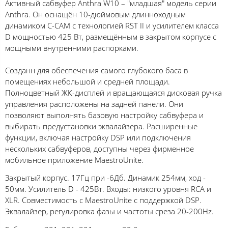
Активный сабвуфер Anthra W10 – "младшая" модель серии
Anthra. Он оснащён 10-дюймовым длинноходным
динамиком C-CAM с технологией RST II и усилителем класса
D мощностью 425 Вт, размещённым в закрытом корпусе с
мощными внутренними распорками.
Созданн для обеспечения самого глубокого баса в
помещениях небольшой и средней площади.
Полноцветный ЖК-дисплей и вращающаяся дисковая ручка
управления расположены на задней панели. Они
позволяют выполнять базовую настройку сабвуфера и
выбирать предустановки эквалайзера. Расширенные
функции, включая настройку DSP или подключения
нескольких сабвуферов, доступны через фирменное
мобильное приложение MaestroUnite.
Закрытый корпус. 17Гц при -6Дб. Динамик 254мм, ход -
50мм. Усилитель D - 425Вт. Входы: низкого уровня RCA и
XLR. Совместимость с MaestroUnite с поддержкой DSP.
Эквалайзер, регулировка фазы и частоты среза 20-200Hz.