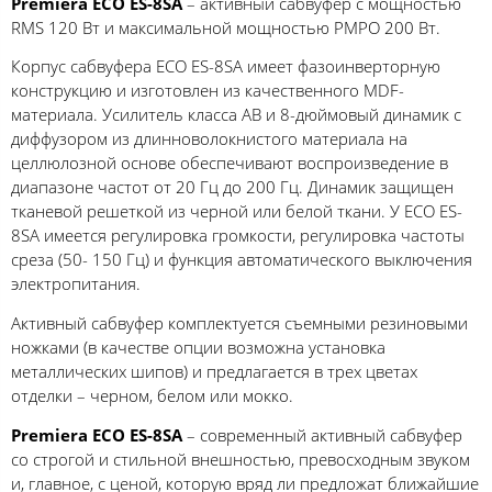
Premiera ECO ES-8SA
– активный сабвуфер с мощностью
RMS 120 Вт и максимальной мощностью PMPO 200 Вт.
Корпус сабвуфера ECO ES-8SA имеет фазоинверторную
конструкцию и изготовлен из качественного MDF-
материала. Усилитель класса AB и 8-дюймовый динамик с
диффузором из длинноволокнистого материала на
целлюлозной основе обеспечивают воспроизведение в
диапазоне частот от 20 Гц до 200 Гц. Динамик защищен
тканевой решеткой из черной или белой ткани. У ECO ES-
8SA имеется регулировка громкости, регулировка частоты
среза (50- 150 Гц) и функция автоматического выключения
электропитания.
Активный сабвуфер комплектуется съемными резиновыми
ножками (в качестве опции возможна установка
металлических шипов) и предлагается в трех цветах
отделки – черном, белом или мокко.
Premiera ECO ES-8SA
– современный активный сабвуфер
со строгой и стильной внешностью, превосходным звуком
и, главное, с ценой, которую вряд ли предложат ближайшие