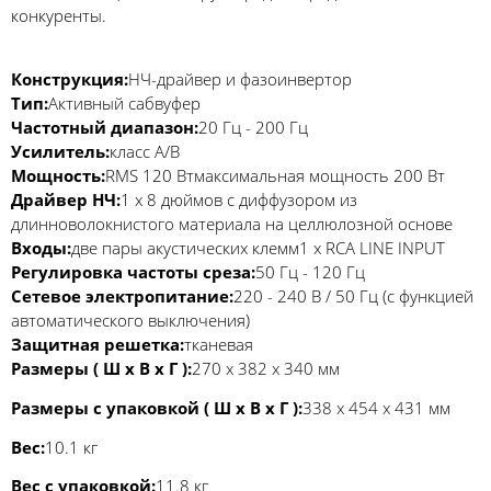
конкуренты.
Конструкция:
НЧ-драйвер и фазоинвертор
Тип:
Активный сабвуфер
Частотный диапазон:
20 Гц - 200 Гц
Усилитель:
класс A/B
Мощность:
RMS 120 Втмаксимальная мощность 200 Вт
Драйвер НЧ:
1 x 8 дюймов с диффузором из
длинноволокнистого материала на целлюлозной основе
Входы:
две пары акустических клемм1 x RCA LINE INPUT
Регулировка частоты среза:
50 Гц - 120 Гц
Сетевое электропитание:
220 - 240 В / 50 Гц (с функцией
автоматического выключения)
Защитная решетка:
тканевая
Размеры ( Ш x В x Г ):
270 x 382 x 340 мм
Размеры с упаковкой ( Ш x В x Г ):
338 х 454 х 431 мм
Вес:
10.1 кг
Вес с упаковкой:
11.8 кг