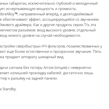
мных габаритах, исключительно глубокий и мелодичный
рует исчерпывающую мощность и громкость.
breAlloy™, направленный вперёд, и десятидюймовый
е обеспечивают эффект, ассоциирующийся со звучанием
мового драйвера. Как и другие продукты серии T/x, эта
мплектом разъёмов: вход высокого уровня, отдельный
 вход низкого уровня на случай необходимости.
стройки cверхбыстрых НЧ-фильтров, позаимствованных у
ают ещё более естественное и прозрачное звучание. Пять
ака придают аппарату шикарный вид.
ачи сигнала без потерь Arrow (опция) с невероятно
елает излишней прокладку кабелей: достаточно лишь
тер к разъёму на задней панели.
 Standby.