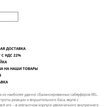
АЯ ДОСТАВКА
 С НДС 22%
ЙКА
НА НА НАШИ ТОВАРЫ
Я
АВКА
м из наиболее удачно сбалансированных сабвуферов REL.
роты реакции и внушительного баса, вкупе с
всё это – в элегантном корпусе увеличенного внутреннего