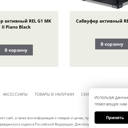
р активный REL G1 MK
Сабвуфер активный RE
II Piano Black
В корзину
В корзину
АКСЕССУАРЫ
ТОВАРЫ В НАЛИЧИИ
СКИДКИ
Используя данный
помогающих нам с
Принять
ет-сайт, а также вся информация о товарах и ценах, предоставленная на нём
ажданского кодекса Российской Федерации. Для получения подробной информа