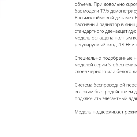
объёма. При довольно скро
бас модели T7/x демонстри
Восьмидюймовый динамик Fi
пассивный радиатор в днищ
стандартного двенадцатидюй
модель оснащена полным ко
регулируемый вход .1/LFE и
Специально подобранные на
моделей серии S, обеспечив
слоёв чёрного или белого л
Система беспроводной перед
высоким быстродействием д
подключить элегантный адап
Модель поддерживает режим