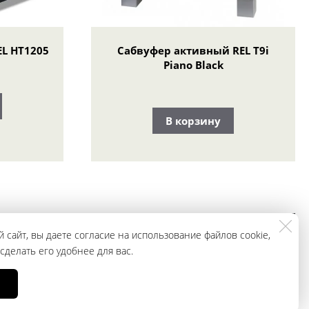
L HT1205
Сабвуфер активный REL T9i
Piano Black
В корзину
ЗАКАЗАТЬ
+79965943296
 сайт, вы даете согласие на использование файлов cookie,
ЗВОНОК
делать его удобнее для вас.
, носит исключительно информационный характер и ни при каких условиях
ции о наличии и стоимости указанных товаров и (или) услуг, пожалуйста,