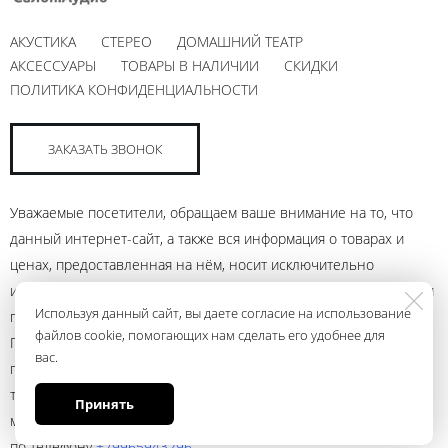
АКУСТИКА
СТЕРЕО
ДОМАШНИЙ ТЕАТР
АКСЕССУАРЫ
ТОВАРЫ В НАЛИЧИИ
СКИДКИ
ПОЛИТИКА КОНФИДЕНЦИАЛЬНОСТИ
ЗАКАЗАТЬ ЗВОНОК
Уважаемые посетители, обращаем ваше внимание на то, что
данный интернет-сайт, а также вся информация о товарах и
ценах, предоставленная на нём, носит исключительно
информационный характер и ни при каких условиях не является
Используя данный сайт, вы даете согласие на использование
публичной офертой, определяемой положениями Статьи 437
файлов cookie, помогающих нам сделать его удобнее для
Гражданского кодекса Российской Федерации. Для получения
вас.
подробной информации о наличии и стоимости указанных
товаров и (или) услуг, пожалуйста, обращайтесь к менеджеру
Принять
магазина с помощью электронной почты andrey@ural.audio или
по телефону
+79965943296