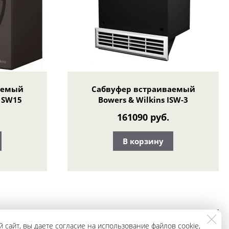
аемый
Сабвуфер встраиваемый
T SW15
Bowers & Wilkins ISW-3
161090 руб.
В корзину
ЗАКАЗАТЬ
+79965943296
 сайт, вы даете согласие на использование файлов cookie,