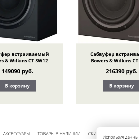
уфер встраиваемый
Сабвуфер встраив
s & Wilkins CT SW12
Bowers & Wilkins C
149090 руб.
216390 руб.
В корзину
В корзину
АКСЕССУАРЫ
ТОВАРЫ В НАЛИЧИИ
СКИДКИ
Используя данный