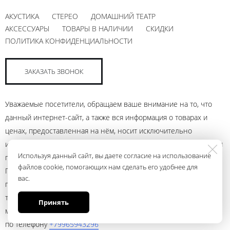
АКУСТИКА
СТЕРЕО
ДОМАШНИЙ ТЕАТР
АКСЕССУАРЫ
ТОВАРЫ В НАЛИЧИИ
СКИДКИ
ПОЛИТИКА КОНФИДЕНЦИАЛЬНОСТИ
ЗАКАЗАТЬ ЗВОНОК
Уважаемые посетители, обращаем ваше внимание на то, что
данный интернет-сайт, а также вся информация о товарах и
ценах, предоставленная на нём, носит исключительно
информационный характер и ни при каких условиях не является
Используя данный сайт, вы даете согласие на использование
публичной офертой, определяемой положениями Статьи 437
файлов cookie, помогающих нам сделать его удобнее для
Гражданского кодекса Российской Федерации. Для получения
вас.
подробной информации о наличии и стоимости указанных
товаров и (или) услуг, пожалуйста, обращайтесь к менеджеру
Принять
магазина с помощью электронной почты andrey@ural.audio или
по телефону
+79965943296