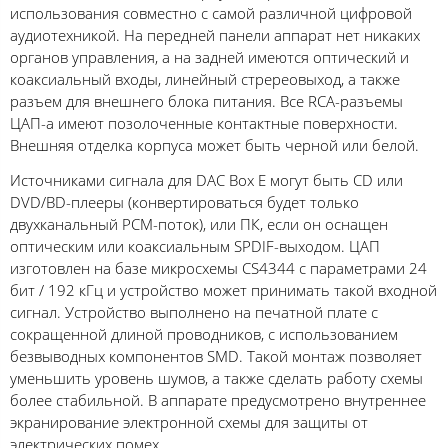
использования совместно с самой различной цифровой
аудиотехникой. На передней панели аппарат нет никаких
органов управления, а на задней имеются оптический и
коаксиальный входы, линейный стререовыход, а также
разъем для внешнего блока питания. Все RCA-разъемы
ЦАП-а имеют позолоченные контактные поверхности.
Внешняя отделка корпуса может быть черной или белой.
Источниками сигнала для DAC Box E могут быть CD или
DVD/BD-плееры (конвертироваться будет только
двухканальный PCM-поток), или ПК, если он оснащен
оптическим или коаксиальным SPDIF-выходом. ЦАП
изготовлен на базе микросхемы CS4344 с параметрами 24
бит / 192 кГц и устройство может принимать такой входной
сигнал. Устройство выполнено на печатной плате с
сокращенной длиной проводников, с использованием
безвыводных компонентов SMD. Такой монтаж позволяет
уменьшить уровень шумов, а также сделать работу схемы
более стабильной. В аппарате предусмотрено внутреннее
экранирование электронной схемы для защиты от
электрических помех.