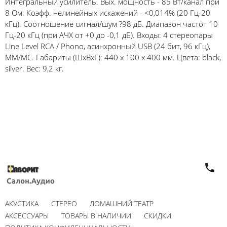
Интегральный усилитель. Вых. мощность - 85 Вт/канал при
8 Ом. Коэфф. нелинейных искажений - <0,014% (20 Гц-20
кГц). Соотношение сигнал/шум ?98 дБ. Диапазон частот 10
Гц-20 кГц (при АЧХ от +0 до -0,1 дБ). Входы: 4 стереопары
Line Level RCA / Phono, асинхронный USB (24 бит, 96 кГц),
ММ/MC. Габариты (ШхВхГ): 440 х 100 х 400 мм. Цвета: black,
silver. Вес: 9,2 кг.
АКУСТИКА
СТЕРЕО
ДОМАШНИЙ ТЕАТР
АКСЕССУАРЫ
ТОВАРЫ В НАЛИЧИИ
СКИДКИ