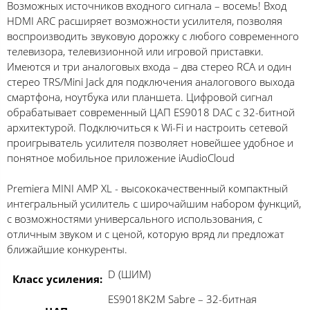
Возможных источников входного сигнала – восемь! Вход
HDMI ARC расширяет возможности усилителя, позволяя
воспроизводить звуковую дорожку с любого современного
телевизора, телевизионной или игровой приставки.
Имеются и три аналоговых входа – два стерео RCA и один
стерео TRS/Mini Jack для подключения аналогового выхода
смартфона, ноутбука или планшета. Цифровой сигнал
обрабатывает современный ЦАП ES9018 DAC с 32-битной
архитектурой. Подключиться к Wi-Fi и настроить сетевой
проигрыватель усилителя позволяет новейшее удобное и
понятное мобильное приложение iAudioCloud
Premiera MINI AMP XL - высококачественный компактный
интегральный усилитель с широчайшим набором функций,
с возможностями универсального использования, с
отличным звуком и с ценой, которую вряд ли предложат
ближайшие конкуренты.
D (ШИМ)
Класс усиления:
ES9018K2M Sabre – 32-битная