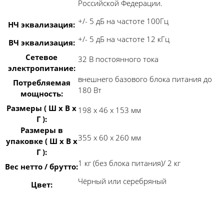
Российской Федерации.
+/- 5 дБ на частоте 100Гц
НЧ эквализация:
+/- 5 дБ на частоте 12 кГц
ВЧ эквализация:
Сетевое
32 В постоянного тока
электропитание:
внешнего базового блока питания до
Потребляемая
180 Вт
мощность:
Размеры ( Ш x В x
198 x 46 x 153 мм
Г ):
Размеры в
355 х 60 х 260 мм
упаковке ( Ш x В x
Г ):
1 кг (без блока питания)/ 2 кг
Вес нетто / брутто:
Чёрный или серебряный
Цвет: