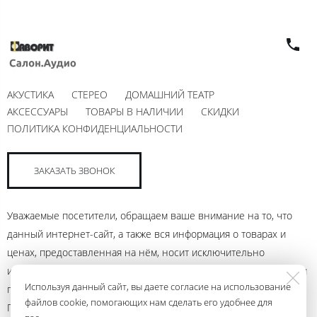
АКУСТИКА
СТЕРЕО
ДОМАШНИЙ ТЕАТР
АКСЕССУАРЫ
ТОВАРЫ В НАЛИЧИИ
СКИДКИ
ПОЛИТИКА КОНФИДЕНЦИАЛЬНОСТИ
ЗАКАЗАТЬ ЗВОНОК
Уважаемые посетители, обращаем ваше внимание на то, что
данный интернет-сайт, а также вся информация о товарах и
ценах, предоставленная на нём, носит исключительно
информационный характер и ни при каких условиях не является
Используя данный сайт, вы даете согласие на использование
публичной офертой, определяемой положениями Статьи 437
файлов cookie, помогающих нам сделать его удобнее для
Гражданского кодекса Российской Федерации. Для получения