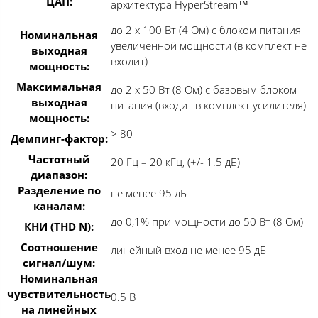
ЦАП:
архитектура HyperStream™
до 2 x 100 Вт (4 Ом) с блоком питания
Номинальная
увеличенной мощности (в комплект не
выходная
входит)
мощность:
Максимальная
до 2 x 50 Вт (8 Ом) с базовым блоком
выходная
питания (входит в комплект усилителя)
мощность:
> 80
Демпинг-фактор:
Частотный
20 Гц – 20 кГц, (+/- 1.5 дБ)
диапазон:
Разделение по
не менее 95 дБ
каналам:
до 0,1% при мощности до 50 Вт (8 Ом)
КНИ (THD N):
Соотношение
линейный вход не менее 95 дБ
сигнал/шум:
Номинальная
чувствительность
0.5 В
на линейных