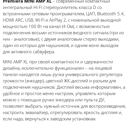
Premiera MINI AMP XL
– современный компактный
интегральный Hi-Fi стереоусилитель класса D со
встроенными сетевым проигрывателем, ЦАП, Bluetooth 5.4,
HDMI ARC, USB, Wi-Fi и AirPlay 2, с номинальной выходной
мощностью 100 Вт на канал (4 Ом), с возможностью
подключения восьми источников входного сигнала (три из
них - аналоговые), с двумя аналоговым стерео выходами,
один из которых для наушников, и одним моно выходом
для активного сабвуфера.
MINI AMP XL при своей компактности и сдержанности
дизайна, исключительно функционален – на лицевой
панели находятся лишь ручка универсального регулятора
громкости (энкодер), цветной ЖК-дисплей и разъем для
подключения наушников. Дисплей весьма информативен, а
удобное и простое меню настроек, управлять которым
можно с помощью ручки энкодера или пульта ДУ,
позволяет выбрать нужный источник для воспроизведения,
настроить эквалайзер, отрегулировать яркость дисплея и,
если надо, вернуться к заводским установкам.