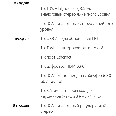
входах:
1 х TRS/Mini Jack вход 3.5 мм
аналоговый стерео линейного уровня
2 х RCA - аналоговые стерео линейного
уровня
1 х USB-A – для обновления ПО
Входы:
1 х Toslink - цифровой оптический
1 х порт Ethernet
1 х цифровой HDMI ARC
1 х RCA – моновыход на сабвуфер (630
мВ / 120 Гц)
1 х 3.5 мм – стереовыход для
наушников (макс. 2В RMS / 1 кГц)
Выходы:
1 x RCA - аналоговый регулируемый
стерео